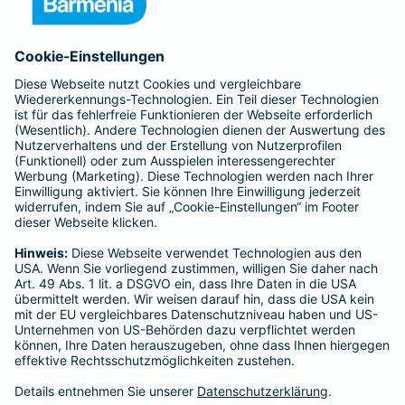
Anfahrt
Affiliate-Partner werden
Barmenia ist Teil der BarmeniaGothaer
BELIEBTE SEITEN
Kranken-Zusatzversicherung
Tierversicherungen
Haftpflichtversicherung
Hausratversicherung
SERVICE
Adresse ändern
Schaden melden
Kilometerstandsmeldung
Serviceübersicht